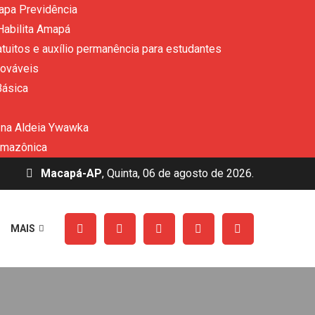
apa Previdência
Habilita Amapá
uitos e auxílio permanência para estudantes
nováveis
Básica
 na Aldeia Ywawka
amazônica
Macapá-AP
, Quinta, 06 de agosto de 2026.
MAIS