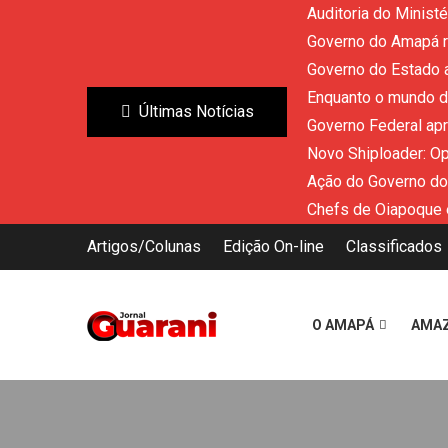
Auditoria do Minist
Governo do Amapá re
Governo do Estado a
Enquanto o mundo di
Últimas Notícias
Governo Federal ap
Novo Shiploader: O
Ação do Governo do
Chefs de Oiapoque 
Artigos/Colunas
Edição On-line
Classificados
O AMAPÁ
AMA