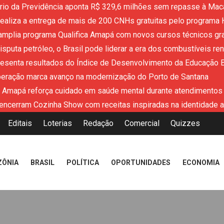
ério da Previdência aponta R$ 329,6 milhões sem repasse à Mac
aliza a entrega de mais de 200 CNHs gratuitas pelo programa 
mplia programa Qualifica Amapá com novos cursos técnicos grat
sputa petróleo, o Brasil pode liderar a era dos combustíveis re
resenta resultados do Índice de Desenvolvimento da Educação 
peração marca avanço na modernização do Porto de Santana
 Amapá reforça cuidado em saúde mental durante atendimentos
encerram Cozinha Show com receitas inspiradas na identidade 
Editais
Loterias
Redação
Comercial
Quizzes
ZÔNIA
BRASIL
POLÍTICA
OPORTUNIDADES
ECONOMIA