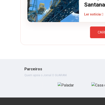
Santana
Ler notícia
CAR
Parceiros
Quem apoia o Jornal O GUARANI