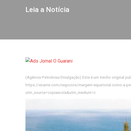
Leia a Notícia
(Agência Petrobras/Divulgação) Este é um trecho original publicado em Exame.com. Leia a matéria completa em
https://exame.com/negocios/margem-equatorial-como-a-pet
utm_source=copiaecola&utm_medium=c