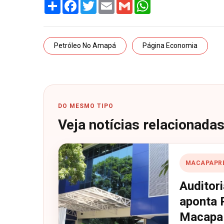
Share
Facebook
Twitter
Email
Gmail
WhatsApp
Petróleo No Amapá
Página Economia
DO MESMO TIPO
Veja notícias relacionada
MACAPAPR
Auditori
aponta 
Macapa 