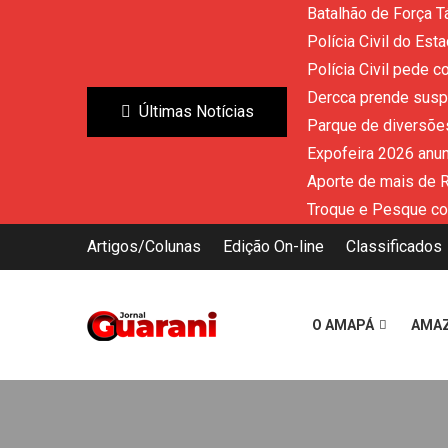
Batalhão de Força T
Polícia Civil do Es
Polícia Civil pede 
Dercca prende susp
Últimas Notícias
Parque de diversões
Expofeira 2026 anun
Aporte de mais de 
Troque e Pesque co
Artigos/Colunas
Edição On-line
Classificados
O AMAPÁ
AMA