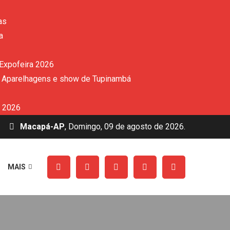
as
a
 Expofeira 2026
de Aparelhagens e show de Tupinambá
a 2026
Macapá-AP
, Domingo, 09 de agosto de 2026.
MAIS