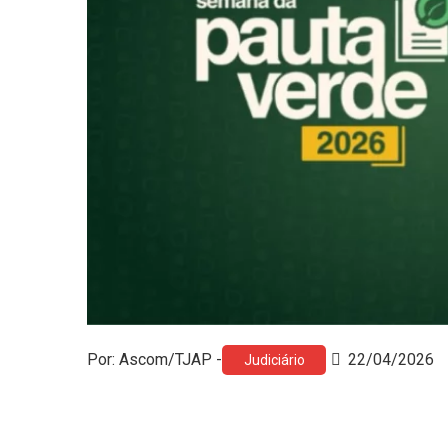
Por: Ascom/TJAP -
22/04/2026
Judiciário