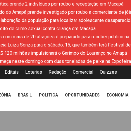
ática prende 2 indivíduos por roubo e receptação em Macapá
tado do Amapá prende investigado por roubo a comerciante de jói
colaboração da população para localizar adolescente desaparecid
eito de crime sexual contra criança em Macapá
 com mais de 20 atrações é preparado para receber público na
cia Luiza Sonza para o sábado, 15, que também terá Festival 
R$ 120 milhões impulsionará o Garimpo do Lourenço no Amapá
meça neste domingo com duas toneladas de peixe na Expofeir
Editais
Loterias
Redação
Comercial
Quizzes
ZÔNIA
BRASIL
POLÍTICA
OPORTUNIDADES
ECONOMIA