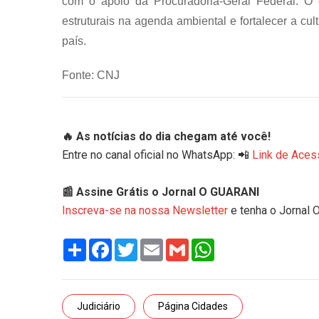
com o apoio da Procuradoria-Geral Federal. O 
estruturais na agenda ambiental e fortalecer a cu
país.
Fonte: CNJ
🔥 As notícias do dia chegam até você!
Entre no canal oficial no WhatsApp: 📲
Link de Aces
📰 Assine Grátis o Jornal O GUARANI
Inscreva-se na nossa Newsletter
e tenha o Jornal 
Share
Facebook
Twitter
Email
Gmail
WhatsApp
Judiciário
Página Cidades