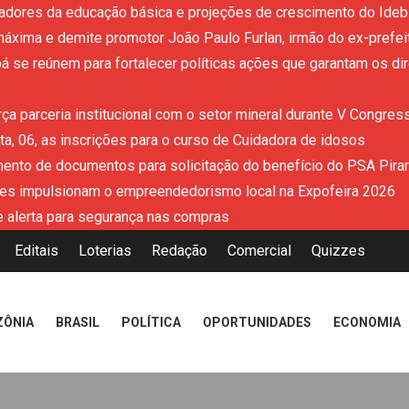
adores da educação básica e projeções de crescimento do Ideb 
áxima e demite promotor João Paulo Furlan, irmão do ex-prefe
 se reúnem para fortalecer políticas ações que garantam os dir
ça parceria institucional com o setor mineral durante V Congres
a, 06, as inscrições para o curso de Cuidadora de idosos
mento de documentos para solicitação do benefício do PSA Pira
es impulsionam o empreendedorismo local na Expofeira 2026
 alerta para segurança nas compras
Editais
Loterias
Redação
Comercial
Quizzes
ZÔNIA
BRASIL
POLÍTICA
OPORTUNIDADES
ECONOMIA