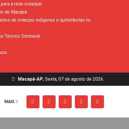
para a rede estadual
ito de Macapá
eitos de crianças indígenas e quilombolas no
so Técnico Simineral
rucu
Macapá-AP
, Sexta, 07 de agosto de 2026.
MAIS