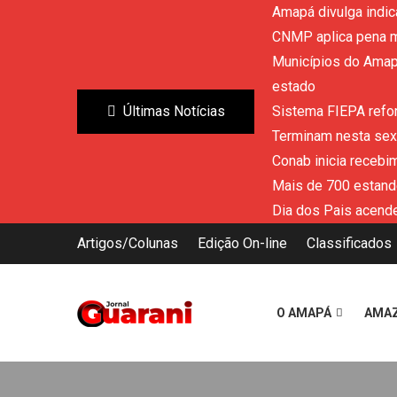
Amapá divulga indic
CNMP aplica pena m
Municípios do Amapá
estado
Últimas Notícias
Sistema FIEPA refor
Terminam nesta sext
Conab inicia recebi
Mais de 700 estand
Dia dos Pais acende
Artigos/Colunas
Edição On-line
Classificados
O AMAPÁ
AMA